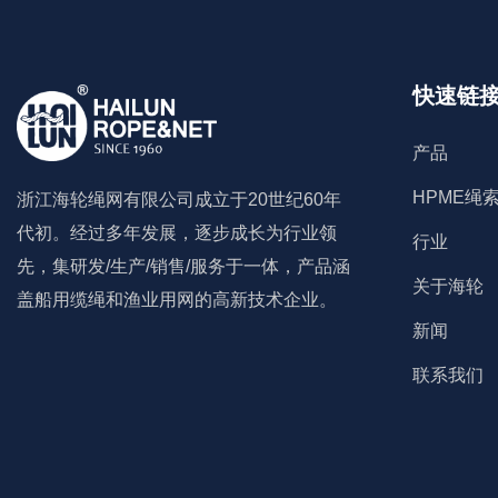
捆绑带
快速链
铅芯组合绳
产品
尼龙(PA)无结网
HPME绳
浙江海轮绳网有限公司成立于20世纪60年
涤纶(PET)无结网
代初。经过多年发展，逐步成长为行业领
行业
先，集研发/生产/销售/服务于一体，产品涵
高密度聚乙烯(HDPE)无结网
关于海轮
盖船用缆绳和渔业用网的高新技术企业。
新闻
高模量聚乙烯(HMPE)无结网
联系我们
尼龙(PA)单死结网, 双死结网
高强度尼龙(PA)单丝网