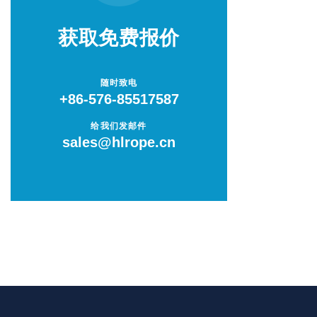
剑麻绳
获取免费报价
低反弹力安全绳
随时致电
+86-576-85517587
单点系泊绳
给我们发邮件
sales@hlrope.cn
卸扣
套环 / 嵌环
连接环 / 链环
圆形吊装带
扁平吊装带