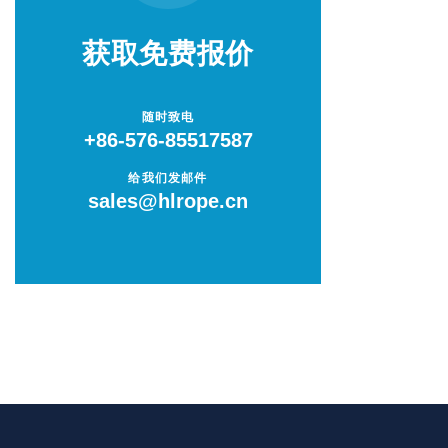
剑麻绳
获取免费报价
低反弹力安全绳
随时致电
+86-576-85517587
单点系泊绳
给我们发邮件
sales@hlrope.cn
卸扣
套环 / 嵌环
连接环 / 链环
圆形吊装带
扁平吊装带