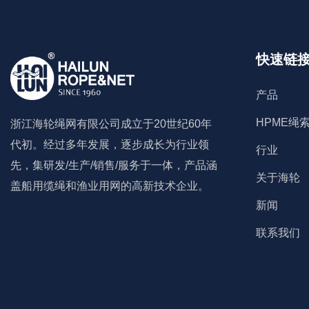
捆绑带
快速链
铅芯组合绳
产品
尼龙(PA)无结网
HPME绳
浙江海轮绳网有限公司成立于20世纪60年
涤纶(PET)无结网
代初。经过多年发展，逐步成长为行业领
行业
先，集研发/生产/销售/服务于一体，产品涵
高密度聚乙烯(HDPE)无结网
关于海轮
盖船用缆绳和渔业用网的高新技术企业。
新闻
高模量聚乙烯(HMPE)无结网
联系我们
尼龙(PA)单死结网, 双死结网
高强度尼龙(PA)单丝网