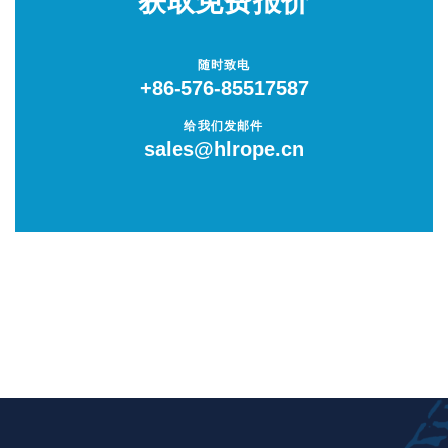
获取免费报价
低反弹力安全绳
随时致电
+86-576-85517587
单点系泊绳
给我们发邮件
sales@hlrope.cn
卸扣
套环 / 嵌环
连接环 / 链环
圆形吊装带
扁平吊装带
捆绑带