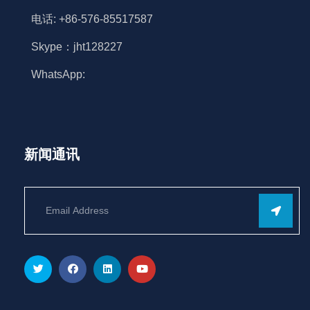
马尼拉绳
电话: +86-576-85517587
Skype：jht128227
黄麻绳
WhatsApp:
棉绳
绞车绳
新闻通讯
软卸扣
拖曳绳
牵引绳
吊钩