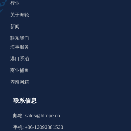
行业
高密度聚乙烯(HDPE)单线编织网 和 双线编织网
关于海轮
尼龙(PA)单线编织网 和 双线编织网
新闻
联系我们
涤纶(PET)单死结网, 双死结网
海事服务
高密度聚乙烯(HDPE)单死结网, 双死结网
港口系泊
商业捕鱼
浮子 / 浮球
养殖网箱
高密度聚乙烯(HDPE)养殖网箱
联系信息
高密度聚乙烯(HDPE)养殖围网
邮箱: sales@hlrope.cn
浮动休闲平台
手机: +86-13093881533