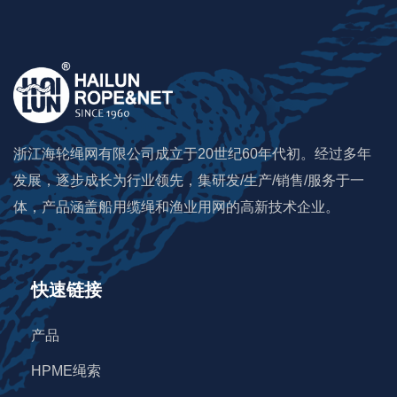
铅芯组合绳
尼龙(PA)无结网
涤纶(PET)无结网
浙江海轮绳网有限公司成立于20世纪60年代初。经过多年
高密度聚乙烯(HDPE)无结网
发展，逐步成长为行业领先，集研发/生产/销售/服务于一
体，产品涵盖船用缆绳和渔业用网的高新技术企业。
高模量聚乙烯(HMPE)无结网
尼龙(PA)单死结网, 双死结网
快速链接
高强度尼龙(PA)单丝网
产品
HPME绳索
高强度尼龙(PA)单丝合股网