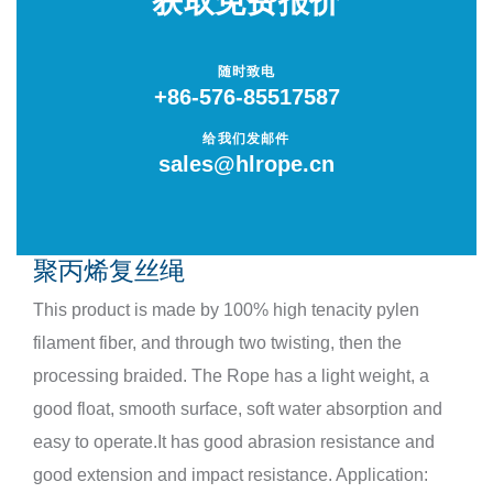
获取免费报价
低反弹力安全绳
随时致电
+86-576-85517587
单点系泊绳
给我们发邮件
sales@hlrope.cn
卸扣
套环 / 嵌环
聚丙烯复丝绳
连接环 / 链环
This product is made by 100% high tenacity pylen
filament fiber, and through two twisting, then the
圆形吊装带
processing braided. The Rope has a light weight, a
good float, smooth surface, soft water absorption and
扁平吊装带
easy to operate.It has good abrasion resistance and
捆绑带
good extension and impact resistance. Application: