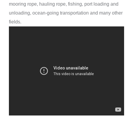
mooring rope, hauling rope, fishing, port loading and
铅芯组合绳
unloading, ocean-going transportation and many other
fields.
尼龙(PA)无结网
涤纶(PET)无结网
高密度聚乙烯(HDPE)无结网
高模量聚乙烯(HMPE)无结网
尼龙(PA)单死结网, 双死结网
高强度尼龙(PA)单丝网
高强度尼龙(PA)单丝合股网