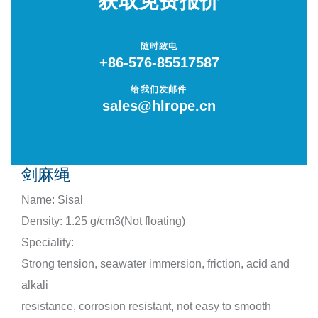
获取免费报价
低反弹力安全绳
随时致电
+86-576-85517587
单点系泊绳
给我们发邮件
sales@hlrope.cn
卸扣
套环 / 嵌环
剑麻绳
连接环 / 链环
Name: Sisal
Density: 1.25 g/cm3(Not floating)
圆形吊装带
Speciality:
Strong tension, seawater immersion, friction, acid and
扁平吊装带
alkali
捆绑带
resistance, corrosion resistant, not easy to smooth