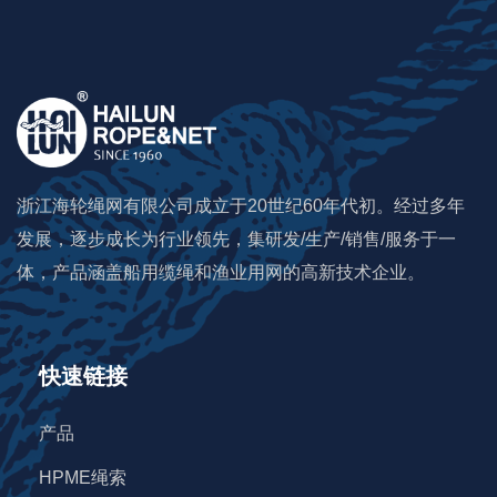
马尼拉绳
黄麻绳
棉绳
浙江海轮绳网有限公司成立于20世纪60年代初。经过多年
绞车绳
发展，逐步成长为行业领先，集研发/生产/销售/服务于一
软卸扣
体，产品涵盖船用缆绳和渔业用网的高新技术企业。
拖曳绳
快速链接
牵引绳
产品
吊钩
HPME绳索