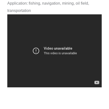
Application: fishing, navigation, mining, oil field,
铅芯组合绳
transportation
尼龙(PA)无结网
涤纶(PET)无结网
高密度聚乙烯(HDPE)无结网
高模量聚乙烯(HMPE)无结网
尼龙(PA)单死结网, 双死结网
高强度尼龙(PA)单丝网
高强度尼龙(PA)单丝合股网