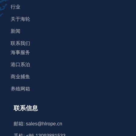
渔网
行业
关于海轮
超高分子量聚乙烯绳
新闻
混合绳
联系我们
海事服务
聚乙烯绳
港口系泊
商业捕鱼
养殖网箱
联系信息
邮箱: sales@hlrope.cn
手机: +86-13093881533