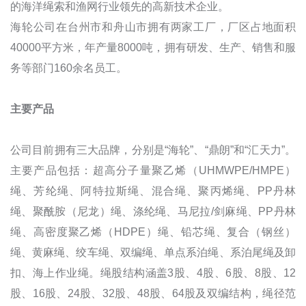
的海洋绳索和渔网行业领先的高新技术企业。
海轮公司在台州市和舟山市拥有两家工厂，厂区占地面积
40000平方米，年产量8000吨，拥有研发、生产、销售和服
务等部门160余名员工。
主要产品
公司目前拥有三大品牌，分别是“海轮”、“鼎朗”和“汇天力”。
主要产品包括：超高分子量聚乙烯（UHMWPE/HMPE）
绳、芳纶绳、阿特拉斯绳、混合绳、聚丙烯绳、PP丹林
绳、聚酰胺（尼龙）绳、涤纶绳、马尼拉/剑麻绳、PP丹林
绳、高密度聚乙烯（HDPE）绳、铅芯绳、复合（钢丝）
绳、黄麻绳、绞车绳、双编绳、单点系泊绳、系泊尾绳及卸
扣、海上作业绳。绳股结构涵盖3股、4股、6股、8股、12
股、16股、24股、32股、48股、64股及双编结构，绳径范