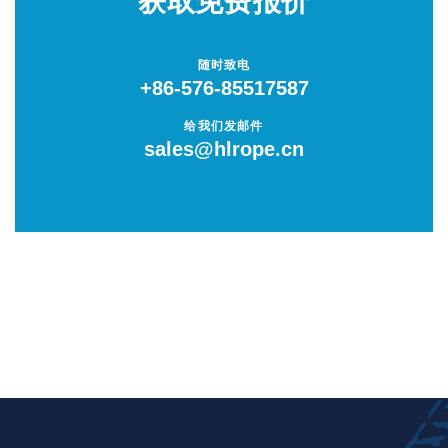
获取免费报价
低反弹力安全绳
随时致电
+86-576-85517587
单点系泊绳
给我们发邮件
sales@hlrope.cn
卸扣
套环 / 嵌环
连接环 / 链环
圆形吊装带
扁平吊装带
捆绑带